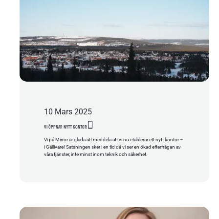
10
Mars
2025
VI ÖPPNAR NYTT KONTOR
Vi på Mirror är glada att meddela att vi nu etablerar ett nytt kontor –
i Gällivare! Satsningen sker i en tid då vi ser en ökad efterfrågan av
våra tjänster, inte minst inom teknik och säkerhet.