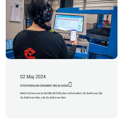
02
Maj
2024
EFFEKTIVISERA DIN VERKSAMHET MED QR-KODER
Med mDiscover är det lätt att hitta den information du behöver, där
du behöver den, när du behöver den.