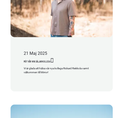
21
Maj
2025
MÖT VÅR NYA SÄLJARKOLLEGA
Vi är glada att hälsa vår nya kollega Rickard Riekkola varmt
välkommen till Mirror!