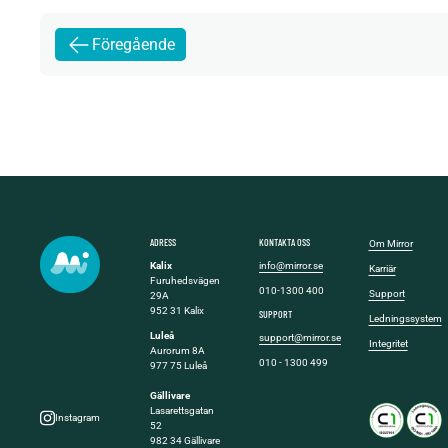
Föregående
ADRESS
KONTAKTA OSS
Om Mirror
Kalix
info@mirror.se
Karriär
Furuhedsvägen
010-1300 400
Support
29A
952 31 Kalix
SUPPORT
Ledningssystem
Luleå
support@mirror.se
Integritet
Aurorum 8A
010 - 1300 499
977 75 Luleå
Gällivare
Lasarettsgatan
Instagram
52
982 34 Gällivare