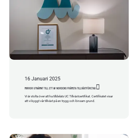
16
Januari
2025
MIRROR UTNÄMNT TILL ETT AV NORDENS FRÄMSTA TILLVÄXTFÖRETAG
Vi är stolta över att ha tilldelats UC Tillväxtcertifikat. Certifikatet visar
att vi byggt vår tillväxt på en trygg och lönsam grund.