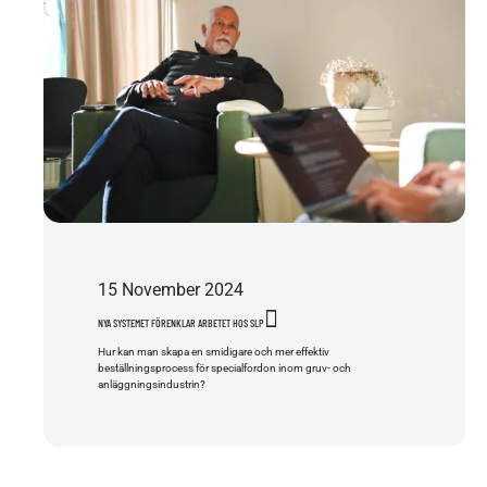
15
November
2024
NYA SYSTEMET FÖRENKLAR ARBETET HOS SLP
Hur kan man skapa en smidigare och mer effektiv
beställningsprocess för specialfordon inom gruv- och
anläggningsindustrin?