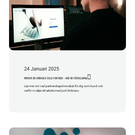
24
Januari
2025
MIRROR ÄR UMBRACO GOLD PARTNER – HÄR ÄR FÖRDELARNA
Läs mer om vad partnerskapet innebär för dig som kund och
varför vi väljer att arbeta med just Umbraco.