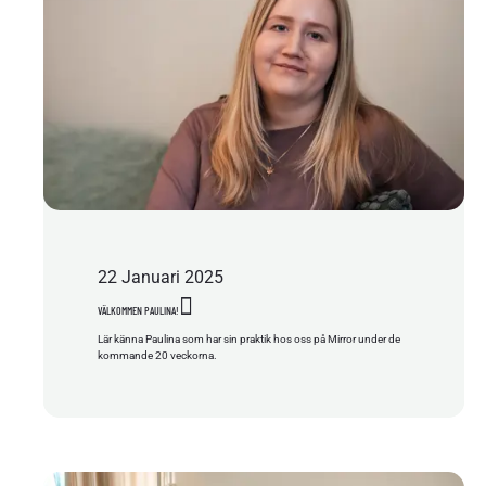
22
Januari
2025
VÄLKOMMEN PAULINA!
Lär känna Paulina som har sin praktik hos oss på Mirror under de
kommande 20 veckorna.