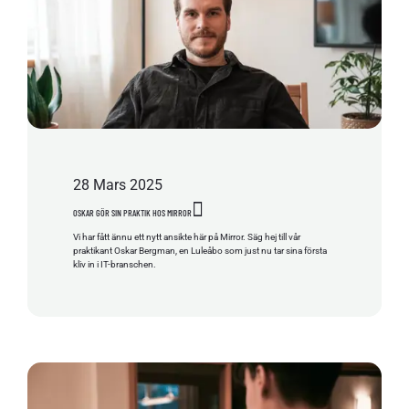
28
Mars
2025
OSKAR GÖR SIN PRAKTIK HOS MIRROR
Vi har fått ännu ett nytt ansikte här på Mirror. Säg hej till vår
praktikant Oskar Bergman, en Luleåbo som just nu tar sina första
kliv in i IT-branschen.