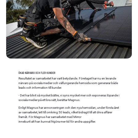
ÖKAD NÄRVARO OCH FLER KUNDER
Resultatet av samarbetet har varit betydande. Företaget har nu en levande
närvaro på sociala medier och välfungerande hemsida som generarar både
leads och information till kunder.
- Det har blivit så mycket bättre, vi syns mycket mer och exponeras löpande i
sociala medier på ett bra sätt, berättar Magnus.
Enligt Magnus har annonseringen och den nya hemsidan, under första året
av samarbetet, lett till omkring 50 leads, vilket bidragit till att driva affärer
framåt. För Magnus har samarbetet med Mirror
inneburit att han kunnat frigöra mer tid för andra uppgifter.