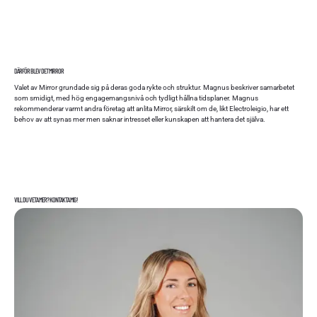
DÄRFÖR BLEV DET MIRROR
Valet av Mirror grundade sig på deras goda rykte och struktur. Magnus beskriver samarbetet
som smidigt, med hög engagemangsnivå och tydligt hållna tidsplaner. Magnus
rekommenderar varmt andra företag att anlita Mirror, särskilt om de, likt Electroleigio, har ett
behov av att synas mer men saknar intresset eller kunskapen att hantera det själva.
VILL DU VETA MER? KONTAKTA MIG!