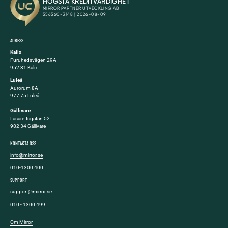
ADRESS
Kalix
Furuhedsvägen 29A
952 31 Kalix
Luleå
Aurorum 8A
977 75 Luleå
Gällivare
Lasarettsgatan 52
982 34 Gällivare
KONTAKTA OSS
info@mirror.se
010-1300 400
SUPPORT
support@mirror.se
010 - 1300 499
Om Mirror