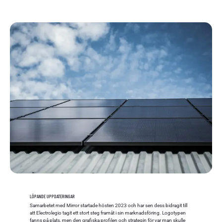
LÖPANDE UPPDATERINGAR
Samarbetet med Mirror startade hösten 2023 och har sen dess bidragit till
att Electrolegio tagit ett stort steg framåt i sin marknadsföring. Logotypen
fanns på plats, men den grafiska profilen och strategin för var man skulle