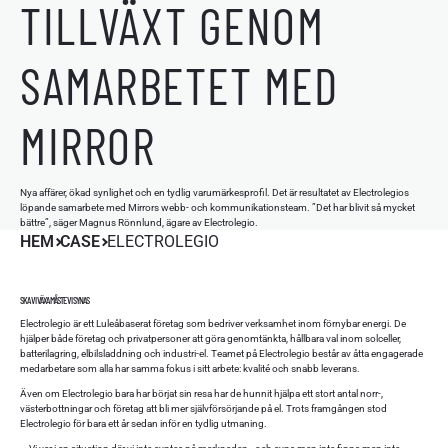
TILLVÄXT GENOM
SAMARBETET MED
MIRROR
Nya affärer, ökad synlighet och en tydlig varumärkesprofil. Det är resultatet av Electrolegios
löpande samarbete med Mirrors webb- och kommunikationsteam. ”Det har blivit så mycket
bättre”, säger Magnus Rönnlund, ägare av Electrolegio.
HEM
CASE
ELECTROLEGIO
SKA VI VÄXA MÅSTE VI SYNAS
Electrolegio är ett Luleåbaserat företag som bedriver verksamhet inom förnybar energi. De
hjälper både företag och privatpersoner att göra genomtänkta, hållbara val inom solceller,
batterilagring, elbilsladdning och industri-el. Teamet på Electrolegio består av åtta engagerade
medarbetare som alla har samma fokus i sitt arbete: kvalité och snabb leverans.
Även om Electrolegio bara har börjat sin resa har de hunnit hjälpa ett stort antal norr-,
västerbottningar och företag att bli mer självförsörjande på el. Trots framgången stod
Electrolegio för bara ett år sedan inför en tydlig utmaning.