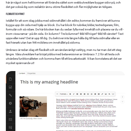
här är något som helt kommer att förändra sättet som webbutvecklare bygger sidor på, och
det ger också dig som redaktör ännu större flexibilitet och fler möjligheter än tidigare.
FLEXIBILITET OCH FRIHET
Istället för att som idag jobba med sidinnehållet i din editor, kommer du framöver att kunna
bygga upp din sida med hjälp av block. Du har block för rubriker, bilder, textredigerare, film,
formulär och så vidare. De här blocken kan du sedan fylla med innehåll och placera var du vill -
inom vissa ramar - på din sida. En kolumn? Tre kolumner? Bild till höger? Bild till vänster? Text
uppe eller nere? Det är upp till dig. Du behöver inte längre hålla dig till fasta sidmallar eller en
fast hierarki utan kan fritt möblera om innehållet på sidorna.
Umbraco är redan idag ett flexibelt och användarvänligt verktyg, men nu tar man det ett steg
längre. Våra utvecklare har börjat jobba med betaversioner av Umbraco 7.2 för att testa och
utvärdera funktionaliteten och komma fram till ett bra arbetssätt. Vi kan konstatera att det ser
mycket spännande ut!