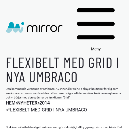
Meny
FLEXIBELT MED GRID I
NYA UMBRACO
Den kommande versionen av Umbraco 7.2 innehåller en hel del nya funktioner för dig som
användare och oss som utvecklare. Vi kommer i några artiklar framöver berätta om nyheterna
och vi börjar med den spännande funktionen "Grid".
HEM
NYHETER
2014
FLEXIBELT MED GRID I NYA UMBRACO
Grid är en så kallad datatyp i Umbraco som gör det möjligt att bygga upp sidor med block. Det