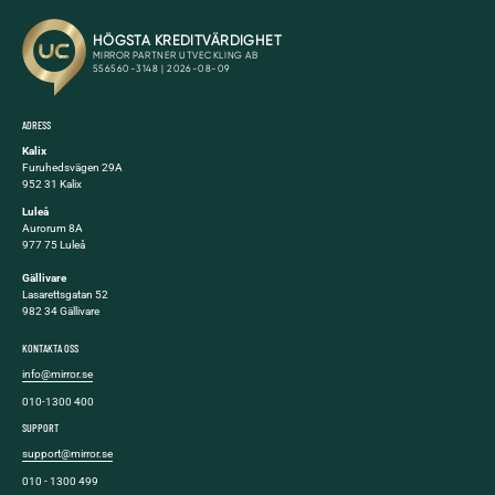
ADRESS
Kalix
Furuhedsvägen 29A
952 31 Kalix
Luleå
Aurorum 8A
977 75 Luleå
Gällivare
Lasarettsgatan 52
982 34 Gällivare
KONTAKTA OSS
info@mirror.se
010-1300 400
SUPPORT
support@mirror.se
010 - 1300 499