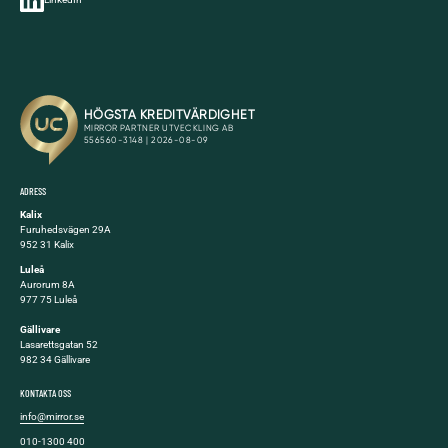
ADRESS
Kalix
Furuhedsvägen 29A
952 31 Kalix
Luleå
Aurorum 8A
977 75 Luleå
Gällivare
Lasarettsgatan 52
982 34 Gällivare
KONTAKTA OSS
info@mirror.se
010-1300 400