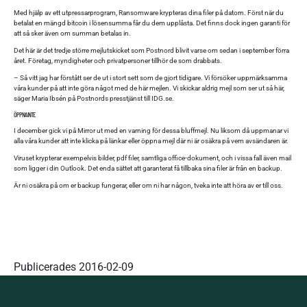
Med hjälp av ett utpressarprogram, Ransomware krypteras dina filer på datorn. Först när du
betalat en mängd bitcoin i lösensumma får du dem upplåsta. Det finns dock ingen garanti för
att så sker även om summan betalas in.
Det här är det tredje större mejlutskicket som Postnord blivit varse om sedan i september förra
året. Företag, myndigheter och privatpersoner tillhör de som drabbats.
– Så vitt jag har förstått ser de ut i stort sett som de gjort tidigare. Vi försöker uppmärksamma
våra kunder på att inte göra något med de här mejlen. Vi skickar aldrig mejl som ser ut så här,
säger Maria Ibsén på Postnords presstjänst till IDG.se.
ÖPPNA INTE
I december gick vi på Mirror ut med en varning för dessa bluffmejl. Nu liksom då uppmanar vi
alla våra kunder att inte klicka på länkar eller öppna mejl där ni är osäkra på vem avsändaren är.
Viruset krypterar exempelvis bilder, pdf filer, samtliga office-dokument, och i vissa fall även mail
som ligger i din Outlook. Det enda sättet att garanterat få tillbaka sina filer är från en backup.
Är ni osäkra på om er backup fungerar, eller om ni har någon, tveka inte att höra av er till oss.
Publicerades
2016-02-09