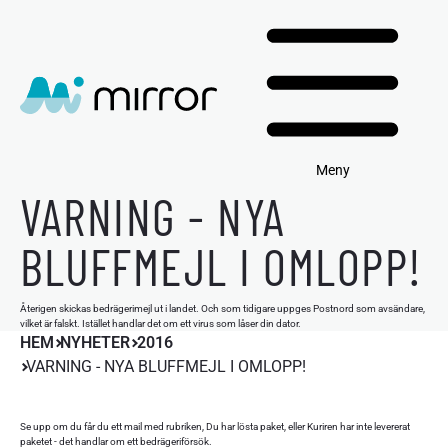
Meny
VARNING - NYA
BLUFFMEJL I OMLOPP!
Återigen skickas bedrägerimejl ut i landet. Och som tidigare uppges Postnord som avsändare,
vilket är falskt. Istället handlar det om ett virus som låser din dator.
HEM
NYHETER
2016
VARNING - NYA BLUFFMEJL I OMLOPP!
Se upp om du får du ett mail med rubriken, Du har lösta paket, eller Kuriren har inte levererat
paketet - det handlar om ett bedrägeriförsök.