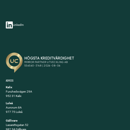
LinkedIn
ADRESS
Kalix
Furuhedsvägen 29A
952 31 Kalix
Luleå
Aurorum 8A
977 75 Luleå
Gällivare
Lasarettsgatan 52
982 34 Gällivare