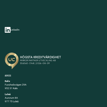
LinkedIn
ADRESS
Kalix
Furuhedsvägen 29A
952 31 Kalix
Luleå
Aurorum 8A
977 75 Luleå