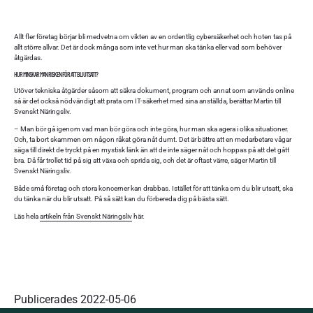
Allt fler företag börjar bli medvetna om vikten av en ordentlig cybersäkerhet och hoten tas på
allt större allvar. Det är dock många som inte vet hur man ska tänka eller vad som behöver
åtgärdas.
HUR MINSKAR MAN RISKEN FÖR ATT BLI UTSATT?
Utöver tekniska åtgärder såsom att säkra dokument, program och annat som används online
så är det också nödvändigt att prata om IT-säkerhet med sina anställda, berättar Martin till
Svenskt Näringsliv.
– Man bör gå igenom vad man bör göra och inte göra, hur man ska agera i olika situationer.
Och, ta bort skammen om någon råkat göra nåt dumt. Det är bättre att en medarbetare vågar
säga till direkt de tryckt på en mystisk länk än att de inte säger nåt och hoppas på att det gått
bra. Då får trollet tid på sig att växa och sprida sig, och det är oftast värre, säger Martin till
Svenskt Näringsliv.
Både små företag och stora koncerner kan drabbas. Istället för att tänka om du blir utsatt, ska
du tänka när du blir utsatt. På så sätt kan du förbereda dig på bästa sätt.
Läs hela
artikeln från Svenskt Näringsliv
här.
Publicerades
2022-05-06