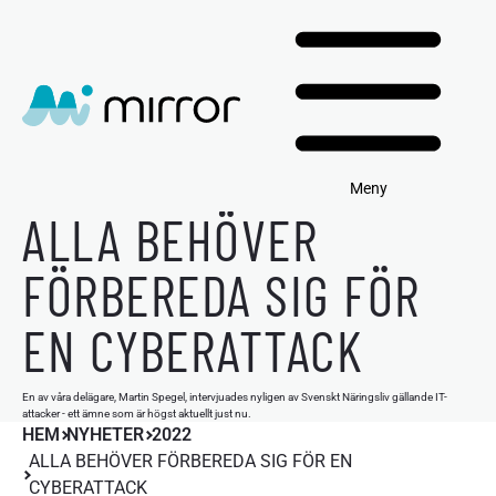
Meny
ALLA BEHÖVER
FÖRBEREDA SIG FÖR
EN CYBERATTACK
En av våra delägare, Martin Spegel, intervjuades nyligen av Svenskt Näringsliv gällande IT-
attacker - ett ämne som är högst aktuellt just nu.
HEM
NYHETER
2022
ALLA BEHÖVER FÖRBEREDA SIG FÖR EN
CYBERATTACK