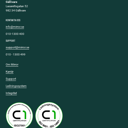
Gällivare
Lasarettsgatan 52
982 34 Gällivare
KONTAKTA OSS
info@mirror.se
010-1300 400
SUPPORT
support@mirror.se
010 - 1300 499
Om Mirror
Karriär
Support
Ledningssystem
Integritet