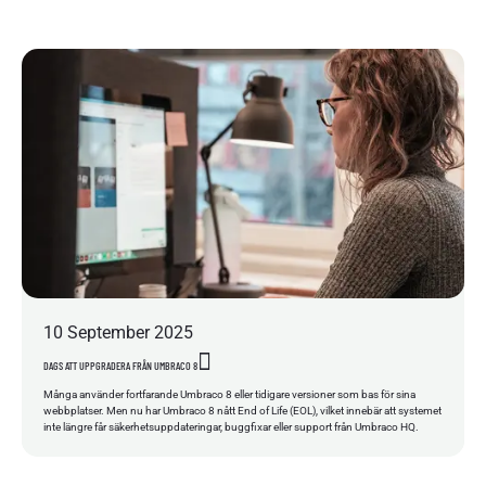
10
September
2025
DAGS ATT UPPGRADERA FRÅN UMBRACO 8
Många använder fortfarande Umbraco 8 eller tidigare versioner som bas för sina
webbplatser. Men nu har Umbraco 8 nått End of Life (EOL), vilket innebär att systemet
inte längre får säkerhetsuppdateringar, buggfixar eller support från Umbraco HQ.