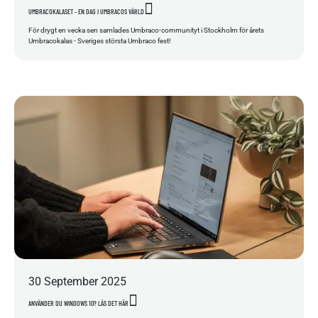
UMBRACOKALASET - EN DAG I UMBRACOS VÄRLD
För drygt en vecka sen samlades Umbraco-communityt i Stockholm för årets
Umbracokalas - Sveriges största Umbraco fest!
30
September
2025
ANVÄNDER DU WINDOWS 10? LÄS DET HÄR