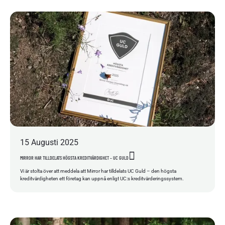
15
Augusti
2025
MIRROR HAR TILLDELATS HÖGSTA KREDITVÄRDIGHET – UC GULD
Vi är stolta över att meddela att Mirror har tilldelats UC Guld – den högsta
kreditvärdigheten ett företag kan uppnå enligt UC:s kreditvärderingssystem.