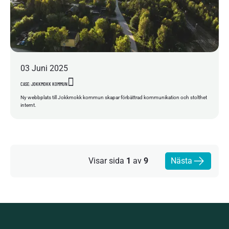
03
Juni
2025
CASE: JOKKMOKK KOMMUN
Ny webbplats till Jokkmokk kommun skapar förbättrad kommunikation och stolthet
internt.
Visar sida
1
av
9
Nästa