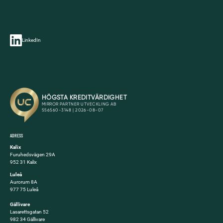
LinkedIn
ADRESS
Kalix
Furuhedsvägen 29A
952 31 Kalix
Luleå
Aurorum 8A
977 75 Luleå
Gällivare
Lasarettsgatan 52
982 34 Gällivare