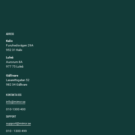
ADRESS
Kalix
Furuhedsvägen 29A
952 31 Kalix
Luleå
Aurorum 8A
977 75 Luleå
Gällivare
Lasarettsgatan 52
982 34 Gällivare
KONTAKTA OSS
info@mirror.se
010-1300 400
SUPPORT
support@mirror.se
010 - 1300 499