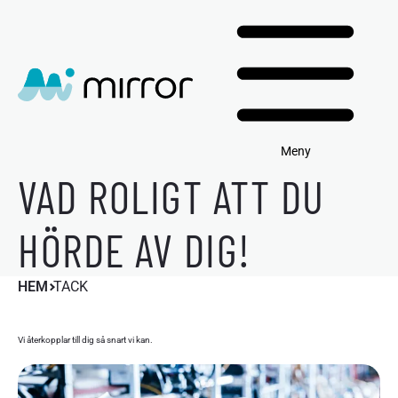
Meny
VAD ROLIGT ATT DU
HÖRDE AV DIG!
HEM
TACK
Vi återkopplar till dig så snart vi kan.